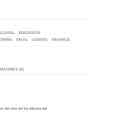
ALCOHOL
,
DESCUENTOS
ESPAÑA
,
HALAL
,
LUSSORY
,
ORGANICO
,
ACIONES (0)
r del vino sin los efectos del