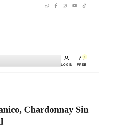
0
LOGIN
FREE
No hay productos en el carrito.
anico, Chardonnay Sin
l