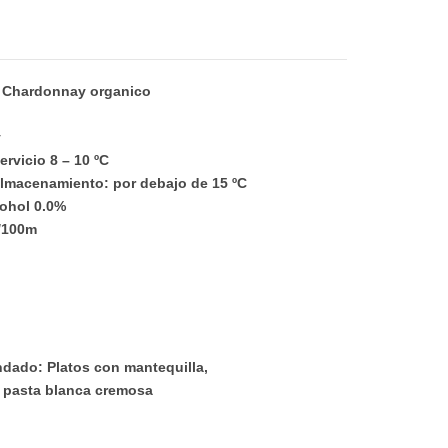
: Chardonnay organico
y
ervicio 8 – 10 ºC
almacenamiento: por debajo de 15 ºC
ohol 0.0%
l/100m
dado: Platos con mantequilla,
, pasta blanca cremosa