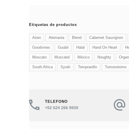
Etiquetas de productos
Airen
Alemania
Blend
Cabernet Sauvignon
Goodvines
Guubii
Halal
Hand On Heart
He
Moscato
Muscatel
México
Noughty
Organ
South Africa
Syrah
Tempranillo
Tomonotomo
TELEFONO
+52 624 266 9930