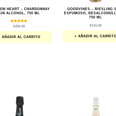
 ON HEART – CHARDONNAY
GOODVINES – RIESLING 
SIN ALCOHOL, 750 ML
ESPUMOSO, DESALCOHOLI
750 ML
Valorado
$
334.08
$
496.80
con
5.00
de 5
AÑADIR AL CARRIT
AÑADIR AL CARRITO