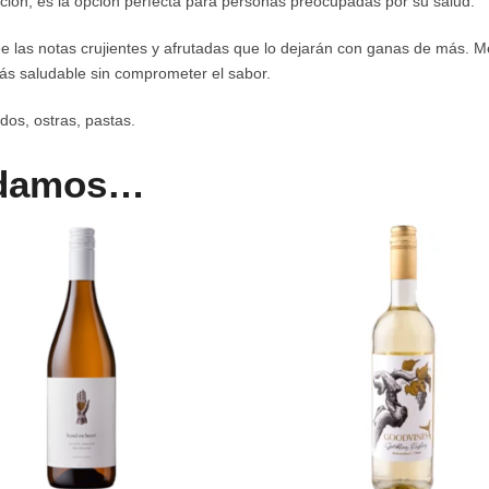
rción, es la opción perfecta para personas preocupadas por su salud.
e las notas crujientes y afrutadas que lo dejarán con ganas de más. Me
más saludable sin comprometer el sabor.
dos, ostras, pastas.
ndamos…