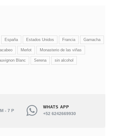
España
Estados Unidos
Francia
Garnacha
acabeo
Merlot
Monasterio de las viñas
uvignon Blanc
Serena
sin alcohol
WHATS APP
M - 7 P
+52 6242669930