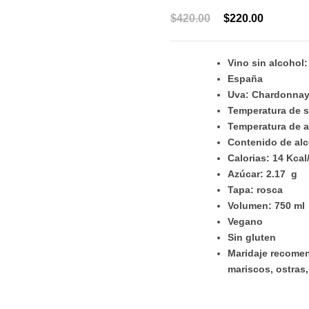
El
El
$
420.00
$
220.00
precio
precio
original
actual
Vino sin alcohol
era:
es:
España
$420.00.
$220.00.
Uva: Chardonna
Temperatura de s
Temperatura de 
Contenido de alc
Calorias: 14 Kca
Azúcar: 2.17 g
Tapa: rosca
Volumen: 750 ml
Vegano
Sin gluten
Maridaje recomen
mariscos, ostras