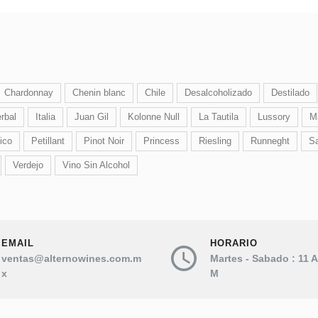
Chardonnay
Chenin blanc
Chile
Desalcoholizado
Destilado
rbal
Italia
Juan Gil
Kolonne Null
La Tautila
Lussory
M
ico
Petillant
Pinot Noir
Princess
Riesling
Runneght
Sa
Verdejo
Vino Sin Alcohol
EMAIL
HORARIO
ventas@alternowines.com.m
Martes - Sabado : 11 A
x
M