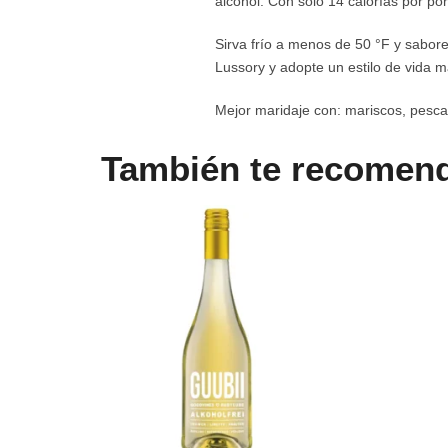
alcohol. Con sólo 14 calorías por po
Sirva frío a menos de 50 °F y sabore
Lussory y adopte un estilo de vida 
Mejor maridaje con: mariscos, pesca
También te recome