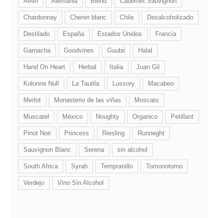
Airen
Alemania
Blend
Cabernet Sauvignon
Chardonnay
Chenin blanc
Chile
Desalcoholizado
Destilado
España
Estados Unidos
Francia
Garnacha
Goodvines
Guubii
Halal
Hand On Heart
Herbal
Italia
Juan Gil
Kolonne Null
La Tautila
Lussory
Macabeo
Merlot
Monasterio de las viñas
Moscato
Muscatel
México
Noughty
Organico
Petillant
Pinot Noir
Princess
Riesling
Runneght
Sauvignon Blanc
Serena
sin alcohol
South Africa
Syrah
Tempranillo
Tomonotomo
Verdejo
Vino Sin Alcohol