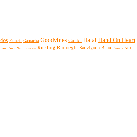
Goodvines
Halal
Hand On Heart
idos
Guubii
Francia
Garnacha
sin
Riesling
Runneght
Sauvignon Blanc
illant
Pinot Noir
Princess
Serena