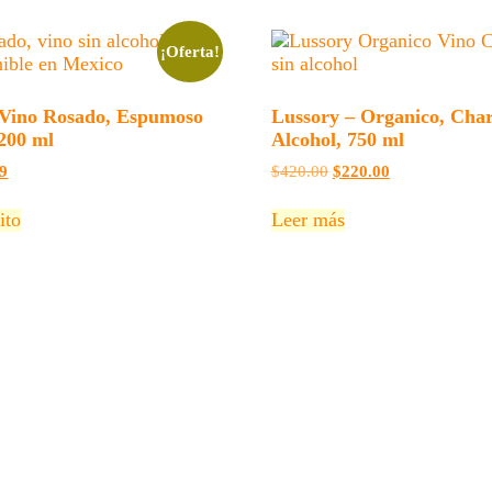
¡Oferta!
– Vino Rosado, Espumoso
Lussory – Organico, Cha
 200 ml
Alcohol, 750 ml
El
El
El
99
$
420.00
$
220.00
precio
precio
precio
l
actual
original
actual
ito
Leer más
es:
era:
es:
0.
$109.99.
$420.00.
$220.00.