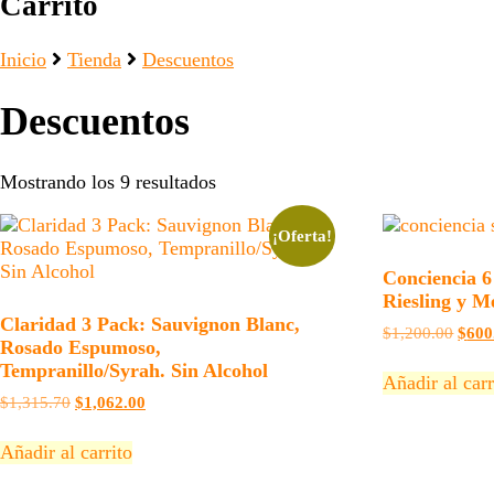
Carrito
Inicio
Tienda
Descuentos
Descuentos
Mostrando los 9 resultados
¡Oferta!
Conciencia 6
Riesling y Me
Claridad 3 Pack: Sauvignon Blanc,
El
$
1,200.00
$
600
Rosado Espumoso,
preci
Tempranillo/Syrah. Sin Alcohol
origi
Añadir al carr
era:
El
El
$
1,315.70
$
1,062.00
$1,2
precio
precio
original
actual
Añadir al carrito
era:
es:
$1,315.70.
$1,062.00.