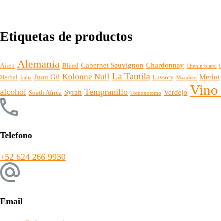
Etiquetas de productos
Alemania
Cabernet Sauvignon
Chardonnay
Airen
Blend
Chenin blanc
La Tautila
Kolonne Null
Juan Gil
Merlot
Herbal
Lussory
Italia
Macabeo
Vino
alcohol
Tempranillo
Syrah
Verdejo
South Africa
Tomonotomo
Telefono
+52 624 266 9930
Email