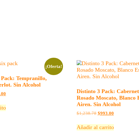
¡Oferta!
 Pack: Tempranillo,
rlot. Sin Alcohol
Distinto 3 Pack: Caberne
El
.00
Rosado Moscato, Blanco
o
precio
Airen. Sin Alcohol
nal
actual
ito
es:
El
El
$
1,238.78
$
993.00
00.00.
$600.00.
precio
precio
original
actual
Añadir al carrito
era:
es:
$1,238.78.
$993.00.