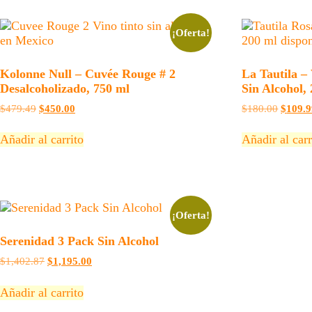
¡Oferta!
Kolonne Null – Cuvée Rouge # 2
La Tautila 
Desalcoholizado, 750 ml
Sin Alcohol,
El
El
El
$
479.49
$
450.00
$
180.00
$
109.
precio
precio
precio
original
actual
origina
Añadir al carrito
Añadir al carr
era:
es:
era:
$479.49.
$450.00.
$180.0
¡Oferta!
Serenidad 3 Pack Sin Alcohol
El
El
$
1,402.87
$
1,195.00
precio
precio
original
actual
Añadir al carrito
era:
es:
$1,402.87.
$1,195.00.