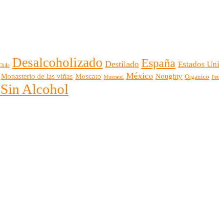
Desalcoholizado
España
Destilado
Estados Un
Chile
México
Monasterio de las viñas
Moscato
Noughty
Organico
Muscatel
Pet
 Sin Alcohol