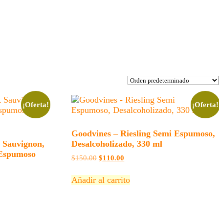
¡Oferta!
¡Oferta!
Goodvines – Riesling Semi Espumoso,
t Sauvignon,
Desalcoholizado, 330 ml
 Espumoso
El
El
$
150.00
$
110.00
precio
precio
original
actual
Añadir al carrito
era:
es:
$150.00.
$110.00.