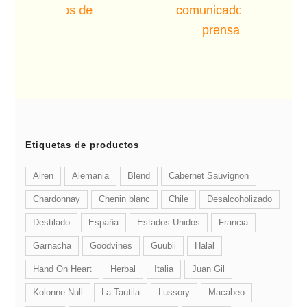
‹
Etiquetas de productos
Airen
Alemania
Blend
Cabernet Sauvignon
Chardonnay
Chenin blanc
Chile
Desalcoholizado
Destilado
España
Estados Unidos
Francia
Garnacha
Goodvines
Guubii
Halal
Hand On Heart
Herbal
Italia
Juan Gil
Kolonne Null
La Tautila
Lussory
Macabeo