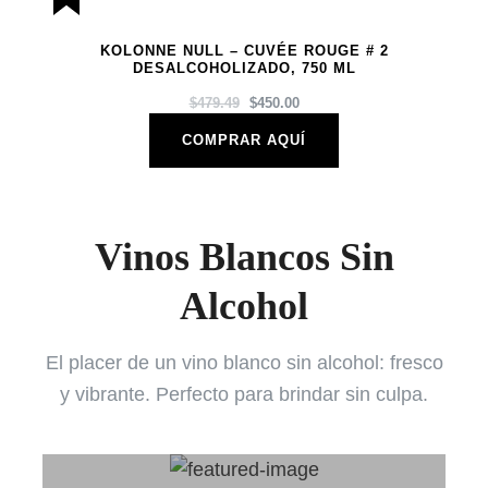
KOLONNE NULL – CUVÉE ROUGE # 2
DESALCOHOLIZADO, 750 ML
EL
EL
$
479.49
$
450.00
PRECIO
PRECIO
COMPRAR AQUÍ
ORIGINAL
ACTUAL
ERA:
ES:
$479.49.
$450.00.
Vinos Blancos Sin
Alcohol
El placer de un vino blanco sin alcohol: fresco
y vibrante. Perfecto para brindar sin culpa.