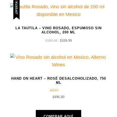
¡OFERTA!
LA TAUTILA – VINO ROSADO, ESPUMOSO SIN
ALCOHOL, 200 ML
EL
EL
$
180.00
$
109.99
PRECIO
PRECIO
ORIGINAL
ACTUAL
ERA:
ES:
$180.00.
$109.99.
HAND ON HEART – ROSÉ DESALCOHOLIZADO, 750
ML
Valorado
$
496.80
con
5.00
de
5
COMPRAR AQUÍ