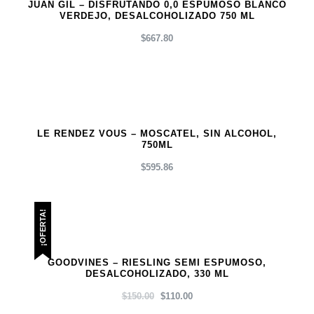
JUAN GIL – DISFRUTANDO 0,0 ESPUMOSO BLANCO
VERDEJO, DESALCOHOLIZADO 750 ML
$
667.80
LE RENDEZ VOUS – MOSCATEL, SIN ALCOHOL,
750ML
$
595.86
¡OFERTA!
GOODVINES – RIESLING SEMI ESPUMOSO,
DESALCOHOLIZADO, 330 ML
EL
EL
$
150.00
$
110.00
PRECIO
PRECIO