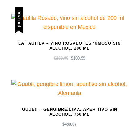
ORIGINAL
ACTUAL
ERA:
ES:
¡OFERTA!
$150.00.
$110.00.
LA TAUTILA – VINO ROSADO, ESPUMOSO SIN
ALCOHOL, 200 ML
EL
EL
$
180.00
$
109.99
PRECIO
PRECIO
ORIGINAL
ACTUAL
ERA:
ES:
$180.00.
$109.99.
GUUBII – GENGIBRE/LIMA, APERITIVO SIN
ALCOHOL, 750 ML
$
450.07