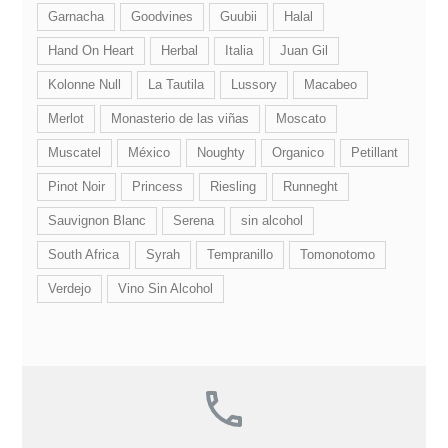
Garnacha
Goodvines
Guubii
Halal
Hand On Heart
Herbal
Italia
Juan Gil
Kolonne Null
La Tautila
Lussory
Macabeo
Merlot
Monasterio de las viñas
Moscato
Muscatel
México
Noughty
Organico
Petillant
Pinot Noir
Princess
Riesling
Runneght
Sauvignon Blanc
Serena
sin alcohol
South Africa
Syrah
Tempranillo
Tomonotomo
Verdejo
Vino Sin Alcohol