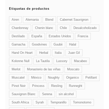
Etiquetas de productos
Airen
Alemania
Blend
Cabernet Sauvignon
Chardonnay
Chenin blanc
Chile
Desalcoholizado
Destilado
España
Estados Unidos
Francia
Garnacha
Goodvines
Guubii
Halal
Hand On Heart
Herbal
Italia
Juan Gil
Kolonne Null
La Tautila
Lussory
Macabeo
Merlot
Monasterio de las viñas
Moscato
Muscatel
México
Noughty
Organico
Petillant
Pinot Noir
Princess
Riesling
Runneght
Sauvignon Blanc
Serena
sin alcohol
South Africa
Syrah
Tempranillo
Tomonotomo