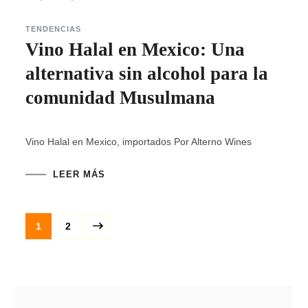
TENDENCIAS
Vino Halal en Mexico: Una
alternativa sin alcohol para la
comunidad Musulmana
Vino Halal en Mexico, importados Por Alterno Wines
LEER MÁS
Paginación
Page
Page
1
2
de
entradas